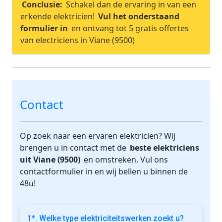
Conclusie:
Schakel dan de ervaring in van een
erkende elektricien!
Vul het onderstaand
formulier in
en ontvang tot 5 gratis offertes
van electriciens in Viane (9500)
Contact
Op zoek naar een ervaren elektricien? Wij
brengen u in contact met de
beste elektriciens
uit Viane (9500)
en omstreken. Vul ons
contactformulier in en wij bellen u binnen de
48u!
1*. Welke type elektriciteitswerken zoekt u?