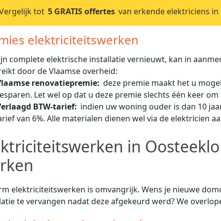
ergelijk tot
5 GRATIS offertes
van erkende elektriciens in
mies elektriciteitswerken
ijn complete elektrische installatie vernieuwt, kan in aan
reikt door de Vlaamse overheid:
Vlaamse renovatiepremie:
deze premie maakt het u mogeli
esparen. Let wel op dat u deze premie slechts één keer om 
Verlaagd BTW-tarief:
indien uw woning ouder is dan 10 jaa
arief van 6%. Alle materialen dienen wel via de elektricien 
ektriciteitswerken in Oosteeklo
rken
rm elektriciteitswerken is omvangrijk. Wens je nieuwe domoti
llatie te vervangen nadat deze afgekeurd werd? We overl