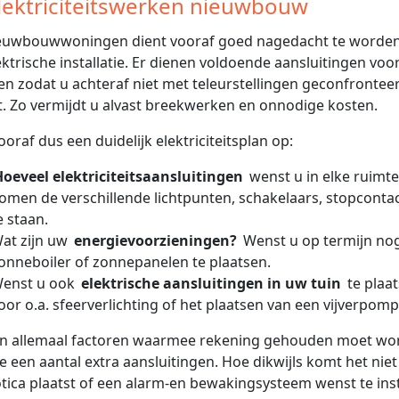
Elektriciteitswerken nieuwbouw
ieuwbouwwoningen dient vooraf goed nagedacht te worden
ektrische installatie. Er dienen voldoende aansluitingen voor
n zodat u achteraf niet met teleurstellingen geconfrontee
. Zo vermijdt u alvast breekwerken en onnodige kosten.
ooraf dus een duidelijk elektriciteitsplan op:
Hoeveel elektriciteitsaansluitingen
wenst u in elke ruimt
omen de verschillende lichtpunten, schakelaars, stopconta
e staan.
at zijn uw
energievoorzieningen?
Wenst u op termijn no
onneboiler of zonnepanelen te plaatsen.
enst u ook
elektrische aansluitingen in uw tuin
te plaa
oor o.a. sfeerverlichting of het plaatsen van een vijverpomp
ijn allemaal factoren waarmee rekening gehouden moet w
e een aantal extra aansluitingen. Hoe dikwijls komt het ni
ica plaatst of een alarm-en bewakingsysteem wenst te inst