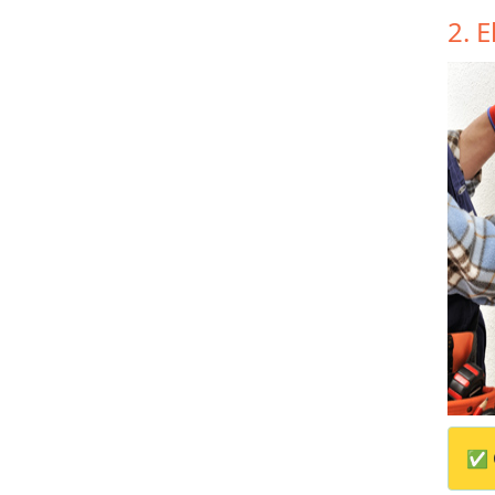
2. 
✅ 