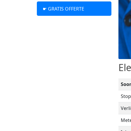
☛ GRATIS OFFERTE
El
Soo
Stop
Verl
Mete