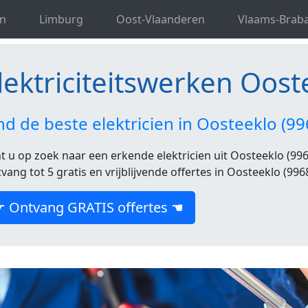
ektriciteitswerken Oost-Vlaanderen
Elektriciteitswerken
n
Limburg
Oost-Vlaanderen
Vlaams-Brab
lektriciteitswerken Oost
nd de beste elektricien in Oosteeklo (9
t u op zoek naar een erkende elektricien uit Oosteeklo (9968
vang tot 5 gratis en vrijblijvende offertes in Oosteeklo (9968
☛ Ontvang GRATIS offertes ☚