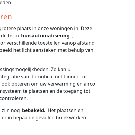
heden.
eren
rotere plaats in onze woningen in. Deze
 de term
huisautomatisering
,
r verschillende toestellen vanop afstand
rbeeld het licht aansteken met behulp van
assingsmogelijkheden. Zo kan u
integratie van domotica met binnen- of
an ook opteren om uw verwarming en airco
msysteem te plaatsen en de toegang tot
controleren.
 zijn nog
bebakeld.
Het plaatsen en
n er in bepaalde gevallen breekwerken