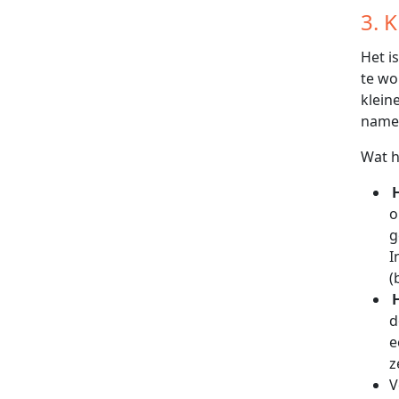
3. 
Het i
te wo
klein
namel
Wat h
o
g
I
(
d
e
z
V