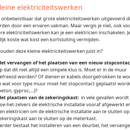
Kleine elektriciteitswerken
s onbetwistbaar dat grote elektriciteitswerken uitgevoerd 
rden door een ervaren vakman. Maar vergis je niet, ook vo
ere elektriciteitswerken kan je een elektricien inschakelen. Je
ijk koste wat kost een kortsluiting vermijden.
ouden deze kleine elektriciteitswerken juist in?
Het vervangen of het plaatsen van een nieuw stopcontac
p dat dit niet altijd een simpele klus is. Moet er in de muur
efreesd worden? Of dienen er kabels doorgetrokken te wo
n wat voor type muur moet het stopcontact geplaatst word
beton, gyproc,…)?
Het plaatsen van de zekeringskast:
in vele gevallen wordt
oe-het-zelvers de elektrische installatie vooraf afgewerkt
en elektricien om de elektrische installatie aan te sluiten o
ekeringskast aan te sluiten op de meterkast.
erder bestaat het installeren van een deurbel, het vervang