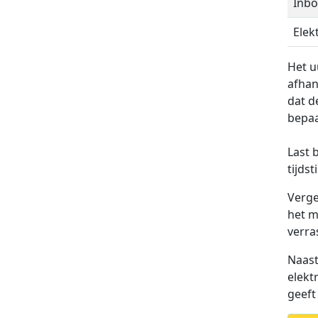
Inbo
Elek
Het u
afhan
dat d
bepaa
Last 
tijdst
Verge
het m
verra
Naast
elekt
geeft