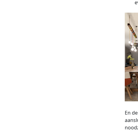
e
En de
aansl
noodz