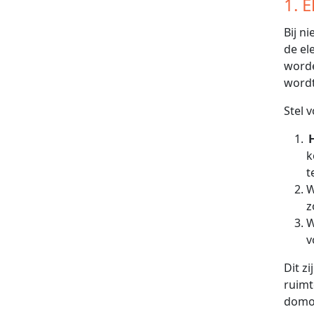
1. 
Bij n
de el
worde
wordt
Stel v
k
t
W
z
W
v
Dit z
ruimt
domot