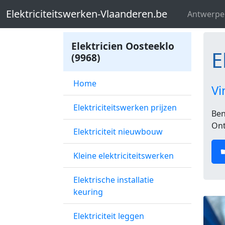
Elektriciteitswerken-Vlaanderen.be
El
Elektriciteitswerken-Vlaanderen.be
Antwerpe
Elektricien Oosteeklo
E
(9968)
Home
Vi
Elektriciteitswerken prijzen
Ben
Ont
Elektriciteit nieuwbouw
Kleine elektriciteitswerken
Elektrische installatie
keuring
Elektriciteit leggen