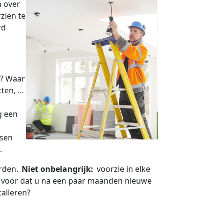
 over
zien te
rd
e? Waar
cten, …
g een
tsen
.
orden.
Niet onbelangrijk:
voorzie in elke
et voor dat u na een paar maanden nieuwe
alleren?