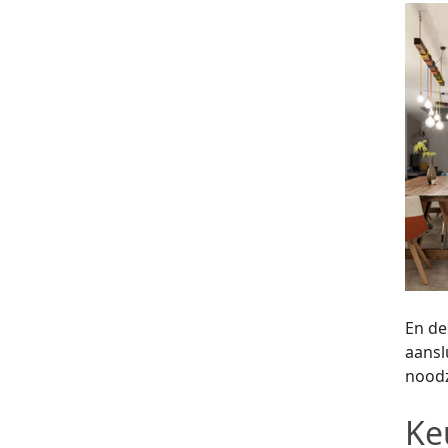
En de
aansl
noodz
Ke