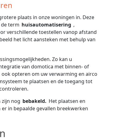
eren
rotere plaats in onze woningen in. Deze
 de term
huisautomatisering
,
r verschillende toestellen vanop afstand
rbeeld het licht aansteken met behulp van
assingsmogelijkheden. Zo kan u
integratie van domotica met binnen- of
an ook opteren om uw verwarming en airco
msysteem te plaatsen en de toegang tot
controleren.
 zijn nog
bebakeld.
Het plaatsen en
n er in bepaalde gevallen breekwerken
en