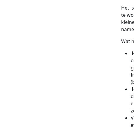
Het i
te wo
klein
namel
Wat h
o
g
I
(
d
e
z
V
e