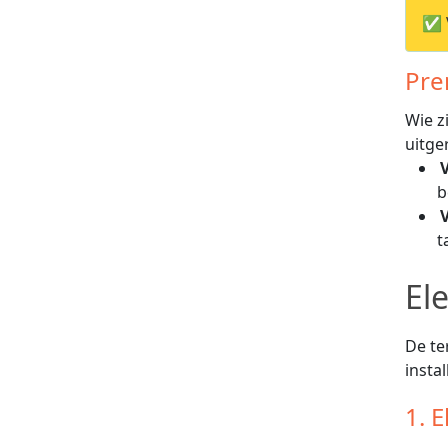
✅ V
Pre
Wie z
uitge
b
t
El
De te
insta
1. 