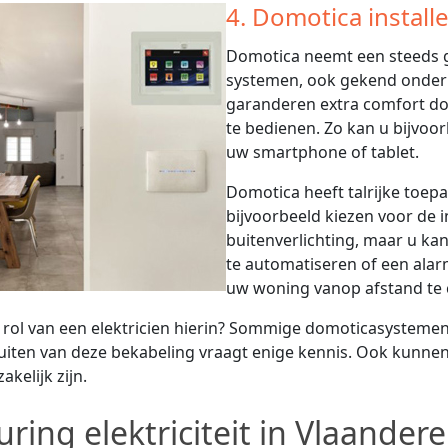
4. Domotica install
Domotica neemt een steeds g
systemen, ook gekend onder
garanderen extra comfort doo
te bedienen. Zo kan u bijvoo
uw smartphone of tablet.
Domotica heeft talrijke toep
bijvoorbeeld kiezen voor de 
buitenverlichting, maar u k
te automatiseren of een alar
uw woning vanop afstand te 
 rol van een elektricien hierin? Sommige domoticasystemen
uiten van deze bekabeling vraagt enige kennis. Ook kunne
akelijk zijn.
uring elektriciteit in Vlaander