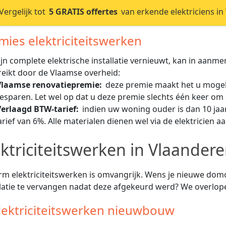
ergelijk tot
5 GRATIS offertes
van erkende elektriciens in
mies elektriciteitswerken
ijn complete elektrische installatie vernieuwt, kan in aan
reikt door de Vlaamse overheid:
Vlaamse renovatiepremie:
deze premie maakt het u mogeli
esparen. Let wel op dat u deze premie slechts één keer om 
Verlaagd BTW-tarief:
indien uw woning ouder is dan 10 jaa
arief van 6%. Alle materialen dienen wel via de elektricien 
ektriciteitswerken in Vlaander
rm elektriciteitswerken is omvangrijk. Wens je nieuwe domoti
llatie te vervangen nadat deze afgekeurd werd? We overl
Elektriciteitswerken nieuwbouw