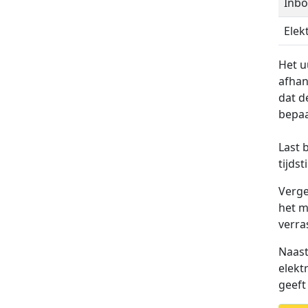
Inbo
Elek
Het u
afhan
dat d
bepaa
Last 
tijdst
Verge
het m
verra
Naast
elekt
geeft