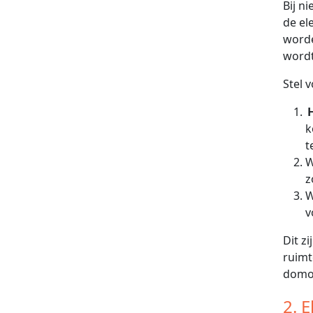
Bij n
de el
worde
wordt
Stel v
k
t
W
z
W
v
Dit z
ruimt
domot
2. 