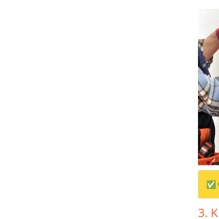
✅ 
3. 