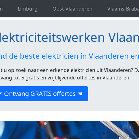
ektricien in Vlaanderen : Vergelijk en bespaar !
n
Limburg
Oost-Vlaanderen
Vlaams-Brab
lektriciteitswerken Vla
nd de beste elektricien in Vlaanderen 
t u op zoek naar een erkende elektricien uit Vlaanderen? Da
vang tot 5 gratis en vrijblijvende offertes in Vlaanderen.
☛ Ontvang GRATIS offertes ☚