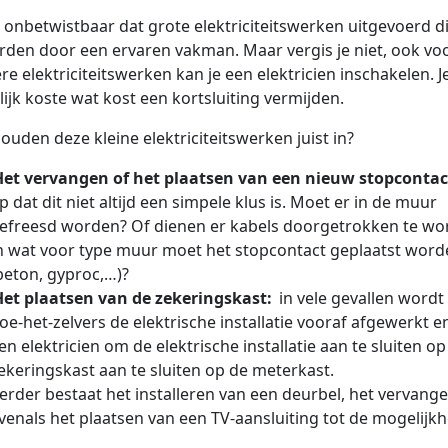
s onbetwistbaar dat grote elektriciteitswerken uitgevoerd 
rden door een ervaren vakman. Maar vergis je niet, ook vo
ere elektriciteitswerken kan je een elektricien inschakelen. Je
ijk koste wat kost een kortsluiting vermijden.
ouden deze kleine elektriciteitswerken juist in?
Het vervangen of het plaatsen van een nieuw stopcontac
p dat dit niet altijd een simpele klus is. Moet er in de muur
efreesd worden? Of dienen er kabels doorgetrokken te wo
n wat voor type muur moet het stopcontact geplaatst word
beton, gyproc,…)?
Het plaatsen van de zekeringskast:
in vele gevallen wordt
oe-het-zelvers de elektrische installatie vooraf afgewerkt
en elektricien om de elektrische installatie aan te sluiten o
ekeringskast aan te sluiten op de meterkast.
erder bestaat het installeren van een deurbel, het vervang
venals het plaatsen van een TV-aansluiting tot de mogelijk