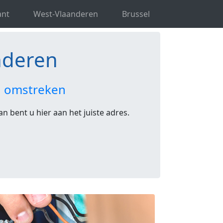
ant
West-Vlaanderen
Brussel
anderen
en omstreken
n bent u hier aan het juiste adres.