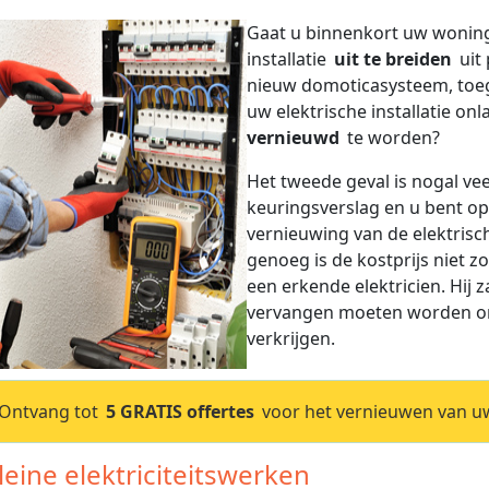
Gaat u binnenkort uw woning
installatie
uit te breiden
uit 
nieuw domoticasysteem, toeg
uw elektrische installatie o
vernieuwd
te worden?
Het tweede geval is nogal v
keuringsverslag en u bent op
vernieuwing van de elektrisch
genoeg is de kostprijs niet 
een erkende elektricien. Hij z
vervangen moeten worden om 
verkrijgen.
Ontvang tot
5 GRATIS offertes
voor het vernieuwen van uw 
Kleine elektriciteitswerken