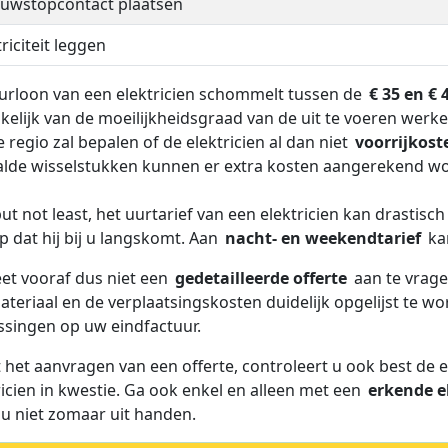
uwstopcontact plaatsen
triciteit leggen
urloon van een elektricien schommelt tussen de
€ 35 en € 
kelijk van de moeilijkheidsgraad van de uit te voeren wer
e regio zal bepalen of de elektricien al dan niet
voorrijkost
lde wisselstukken kunnen er extra kosten aangerekend w
but not least, het uurtarief van een elektricien kan drastisc
ip dat hij bij u langskomt. Aan
nacht- en weekendtarief
kan
et vooraf dus niet een
gedetailleerde offerte
aan te vragen
ateriaal en de verplaatsingskosten duidelijk opgelijst te 
ssingen op uw eindfactuur.
 het aanvragen van een offerte, controleert u ook best de
ricien in kwestie. Ga ook enkel en alleen met een
erkende e
 u niet zomaar uit handen.