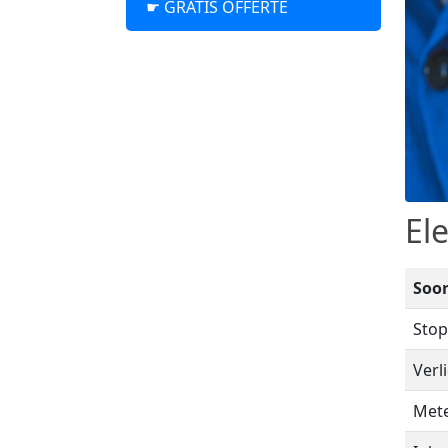
☛ GRATIS OFFERTE
El
Soo
Stop
Verl
Mete