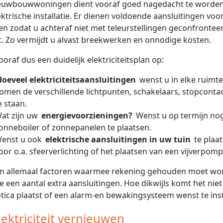
ieuwbouwwoningen dient vooraf goed nagedacht te worden
ektrische installatie. Er dienen voldoende aansluitingen voor
n zodat u achteraf niet met teleurstellingen geconfrontee
. Zo vermijdt u alvast breekwerken en onnodige kosten.
ooraf dus een duidelijk elektriciteitsplan op:
Hoeveel elektriciteitsaansluitingen
wenst u in elke ruimt
omen de verschillende lichtpunten, schakelaars, stopconta
e staan.
at zijn uw
energievoorzieningen?
Wenst u op termijn no
onneboiler of zonnepanelen te plaatsen.
enst u ook
elektrische aansluitingen in uw tuin
te plaa
oor o.a. sfeerverlichting of het plaatsen van een vijverpomp
ijn allemaal factoren waarmee rekening gehouden moet w
e een aantal extra aansluitingen. Hoe dikwijls komt het ni
ica plaatst of een alarm-en bewakingsysteem wenst te inst
Elektriciteit vernieuwen